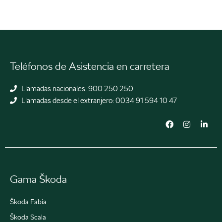
Teléfonos de Asistencia en carretera
Llamadas nacionales: 900 250 250
Llamadas desde el extranjero: 0034 91 594 10 47
F
I
L
a
n
i
c
s
n
e
t
k
b
a
e
o
g
d
o
r
i
k
a
n
Gama Škoda
m
-
i
n
Škoda Fabia
Škoda Scala